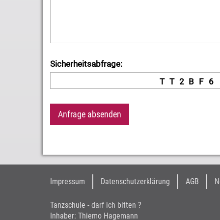
Sicherheitsabfrage:
T
T
2
B
F
6
Impressum
Datenschutzerklärung
AGB
N
Tanzschule - darf ich bitten ?
Inhaber: Thiemo Hagemann